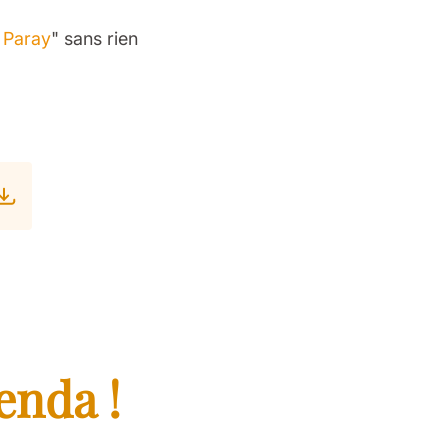
à Paray
" sans rien
enda !