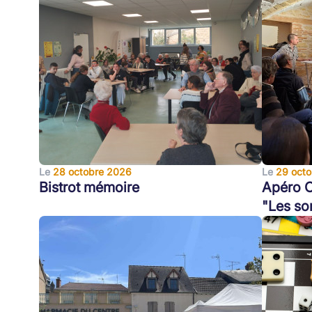
Le
28 octobre 2026
Le
29 oct
Bistrot mémoire
Apéro 
"Les so