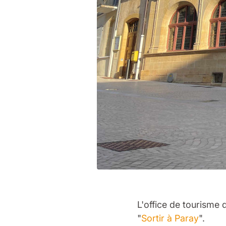
L'office de tourisme
"
Sortir à Paray
".