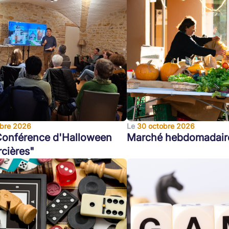
obre 2026
Le
30 octobre 2026
Conférence d'Halloween
Marché hebdomadair
rcières"