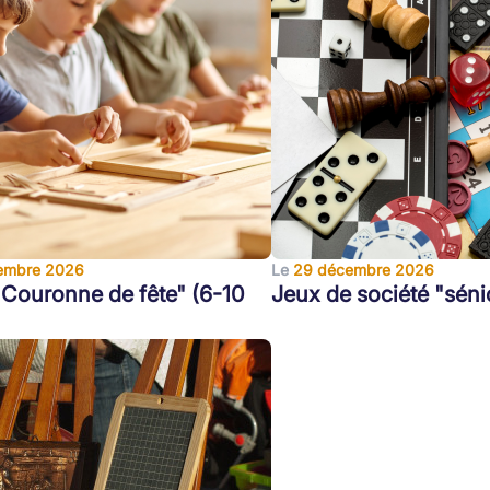
embre 2026
Le
29 décembre 2026
 "Couronne de fête" (6-10
Jeux de société "séni