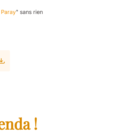
à Paray
" sans rien
enda !