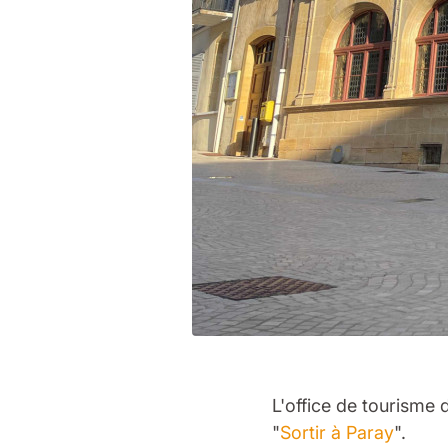
L'office de tourisme
"
Sortir à Paray
".