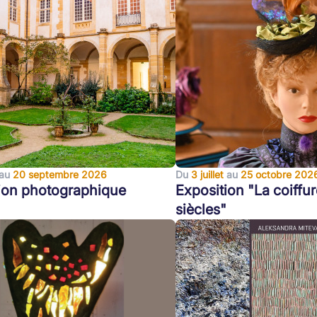
au
20 septembre 2026
Du
3 juillet
au
25 octobre 202
ion photographique
Exposition "La coiffur
siècles"