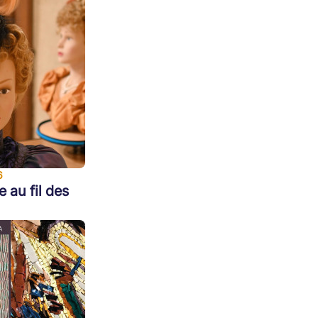
6
e au fil des