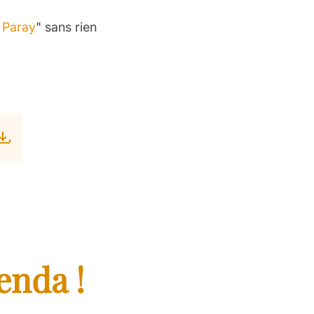
à Paray
" sans rien
enda !