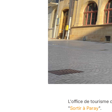
L'office de tourisme
"
Sortir à Paray
".