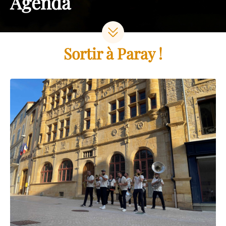
Agenda
Sortir à Paray !