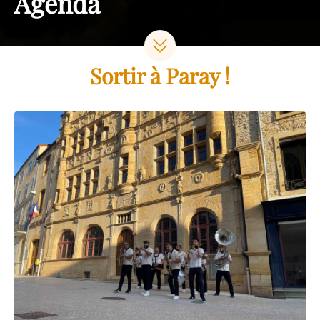
Agenda
Sortir à Paray !