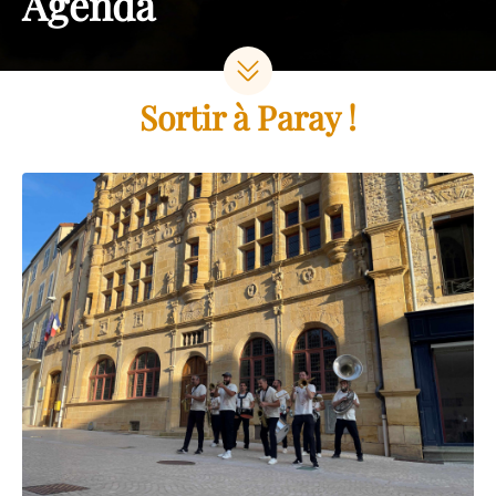
Agenda
Sortir à Paray !