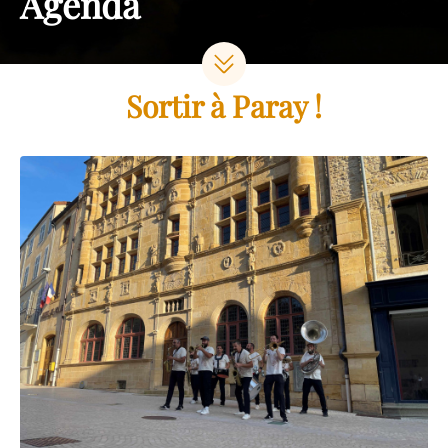
Agenda
Sortir à Paray !