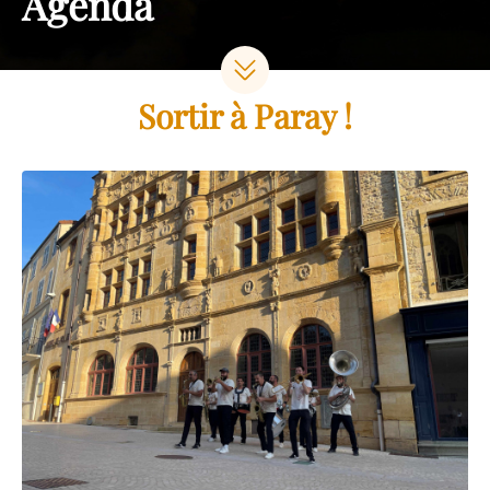
Agenda
Sortir à Paray !