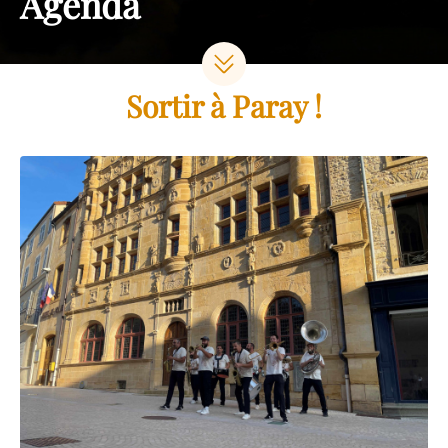
Agenda
Sortir à Paray !