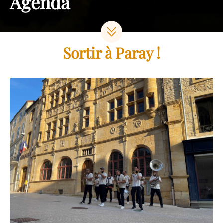
Agenda
Sortir à Paray !