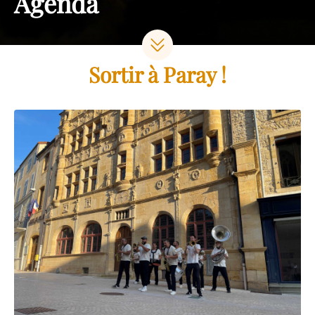
Agenda
Sortir à Paray !