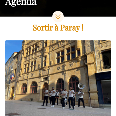
Agenda
Sortir à Paray !