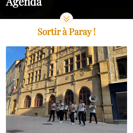
Agenda
Sortir à Paray !