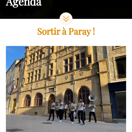
Agenda
Sortir à Paray !