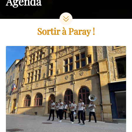
Agenda
Sortir à Paray !