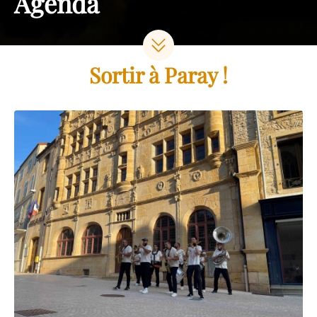
Agenda
Sortir à Paray !