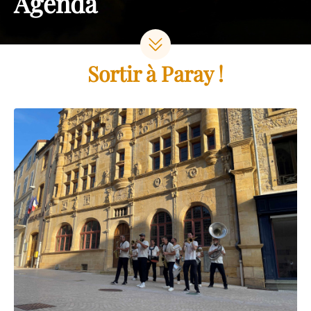
Agenda
Sortir à Paray !