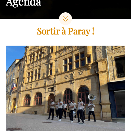
Agenda
Sortir à Paray !