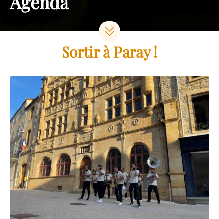
Agenda
Sortir à Paray !