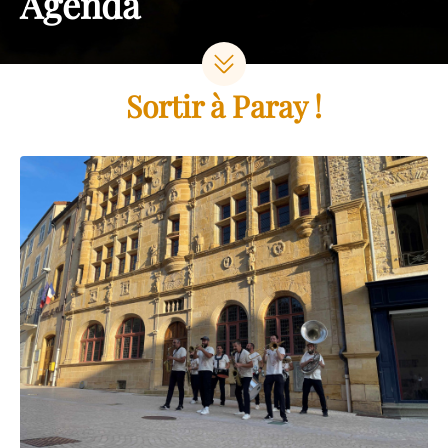
Agenda
Sortir à Paray !