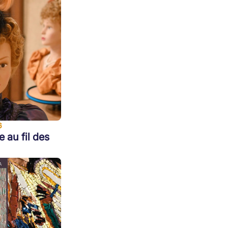
6
e au fil des