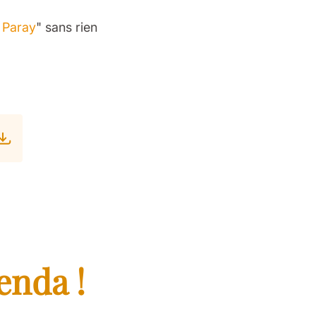
à Paray
" sans rien
enda !