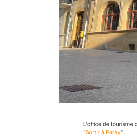
L'office de tourisme
"
Sortir à Paray
".