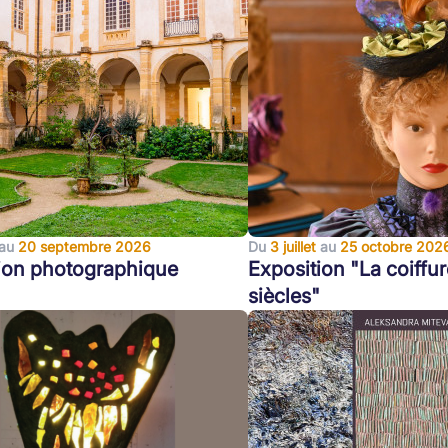
au
20 septembre 2026
Du
3 juillet
au
25 octobre 202
ion photographique
Exposition "La coiffur
siècles"