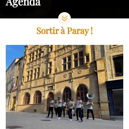
Agenda
Sortir à Paray !