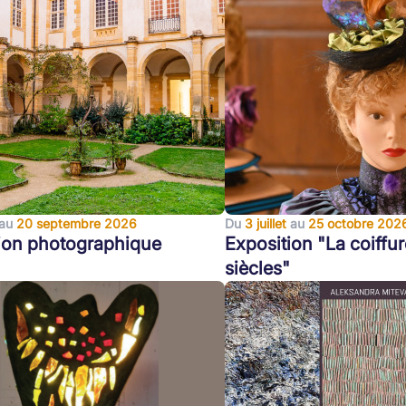
au
20 septembre 2026
Du
3 juillet
au
25 octobre 202
ion photographique
Exposition "La coiffur
siècles"