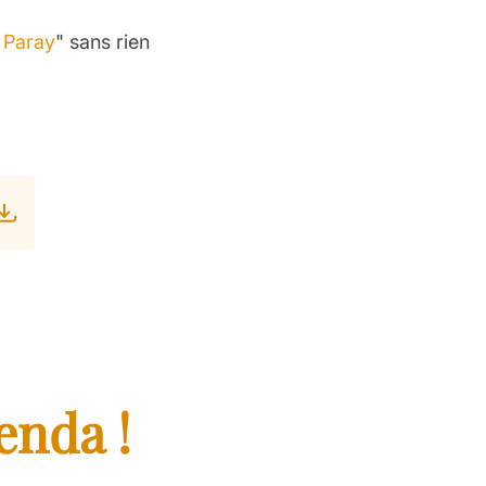
à Paray
" sans rien
enda !