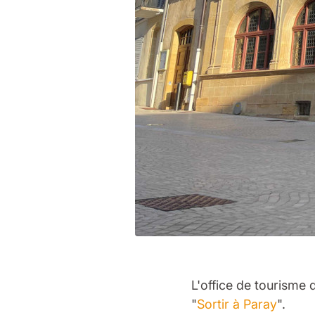
L'office de tourisme
"
Sortir à Paray
".