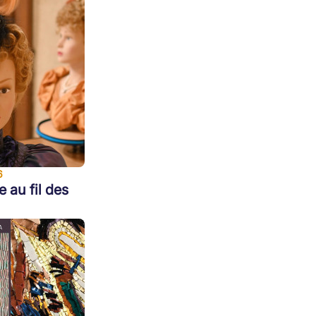
6
e au fil des