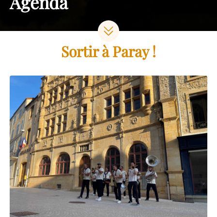
Agenda
Sortir à Paray !