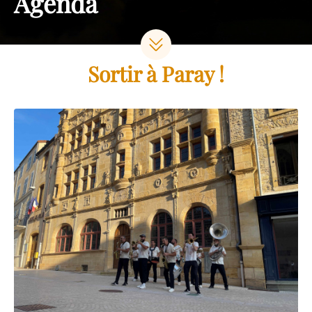
Agenda
Sortir à Paray !