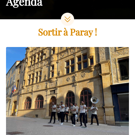
Agenda
Sortir à Paray !