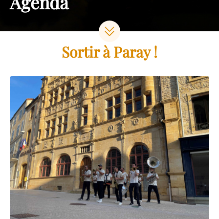
Agenda
Sortir à Paray !