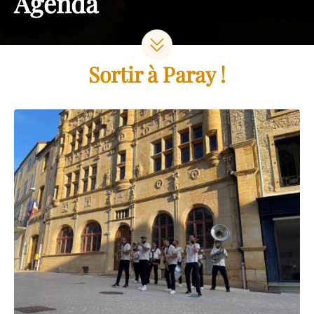
Agenda
Sortir à Paray !