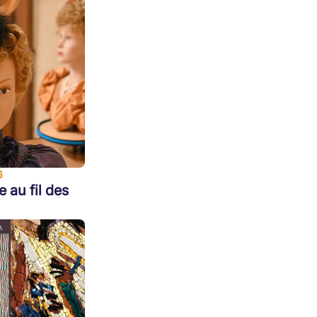
6
e au fil des