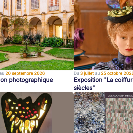
au
20 septembre 2026
Du
3 juillet
au
25 octobre 202
ion photographique
Exposition "La coiffur
siècles"