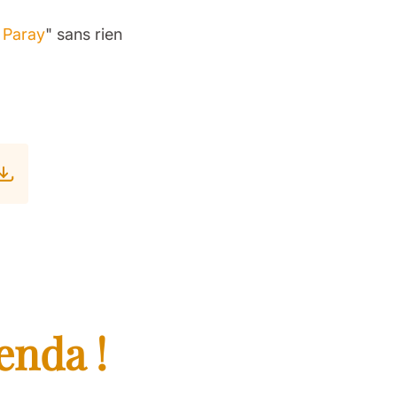
à Paray
" sans rien
enda !