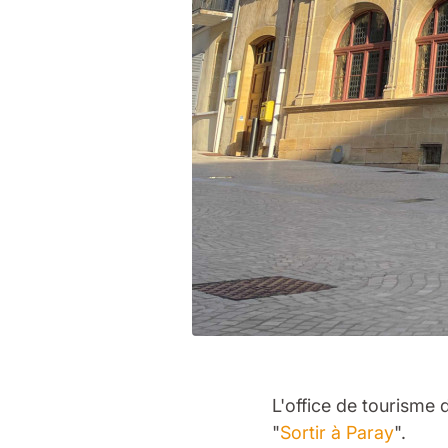
L'office de tourisme
"
Sortir à Paray
".