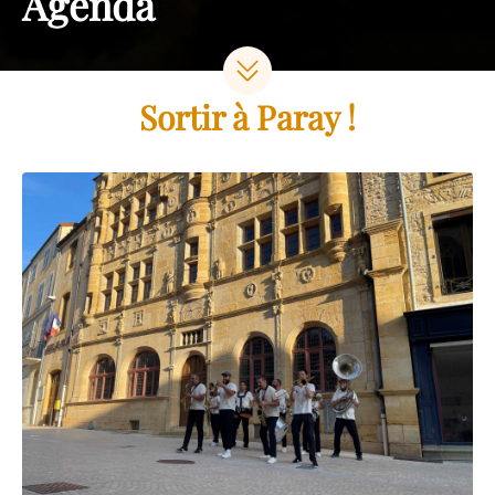
Agenda
Sortir à Paray !