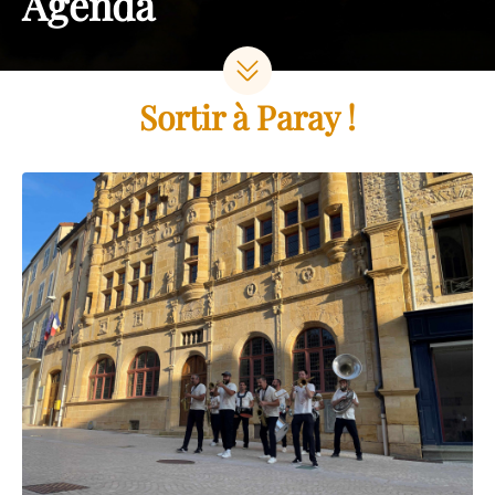
Agenda
Sortir à Paray !