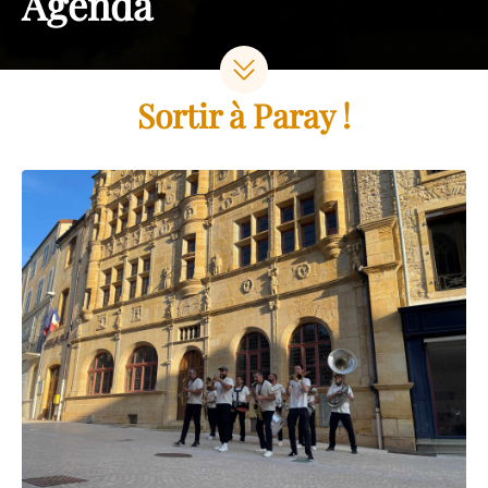
Agenda
Sortir à Paray !