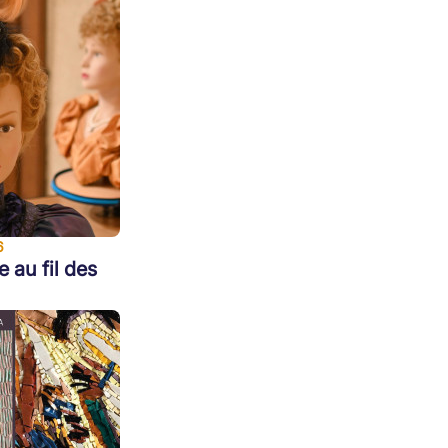
6
e au fil des