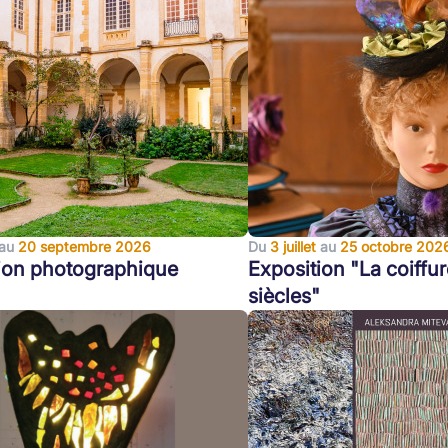
au
20 septembre 2026
Du
3 juillet
au
25 octobre 202
ion photographique
Exposition "La coiffur
siècles"