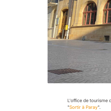
L'office de tourisme
"
Sortir à Paray
".