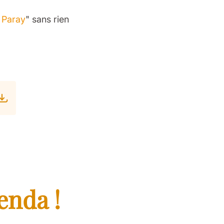
à Paray
" sans rien
enda !