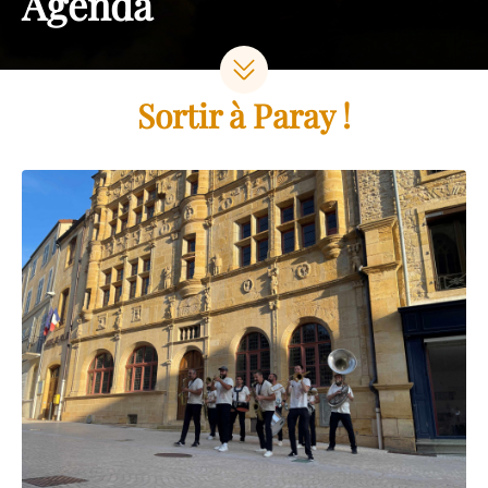
Agenda
Sortir à Paray !