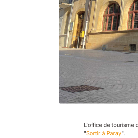
L'office de tourisme
"
Sortir à Paray
".