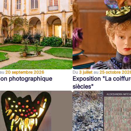
au
20 septembre 2026
Du
3 juillet
au
25 octobre 202
ion photographique
Exposition "La coiffur
siècles"