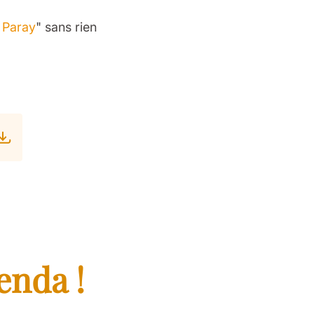
à Paray
" sans rien
enda !