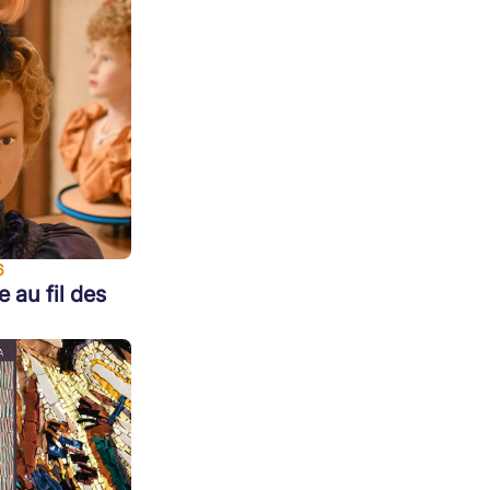
6
e au fil des