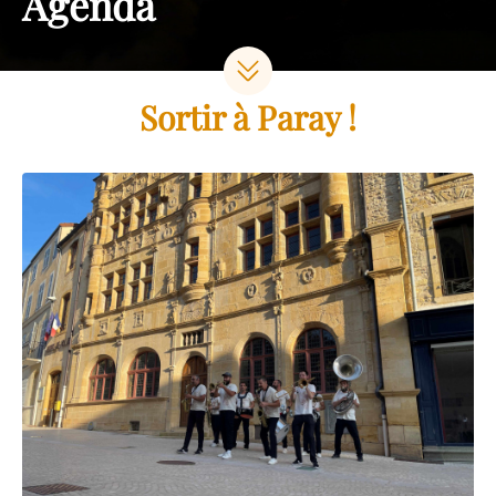
Agenda
Sortir à Paray !