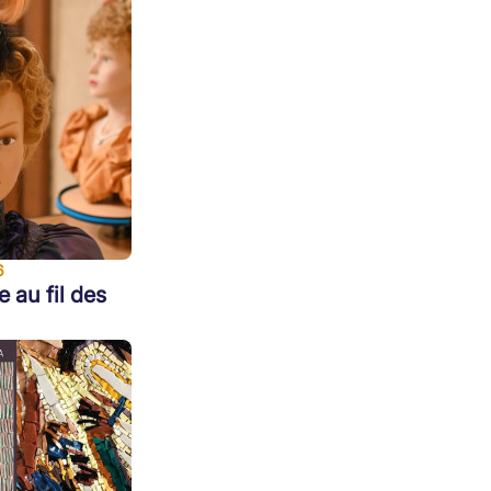
6
e au fil des