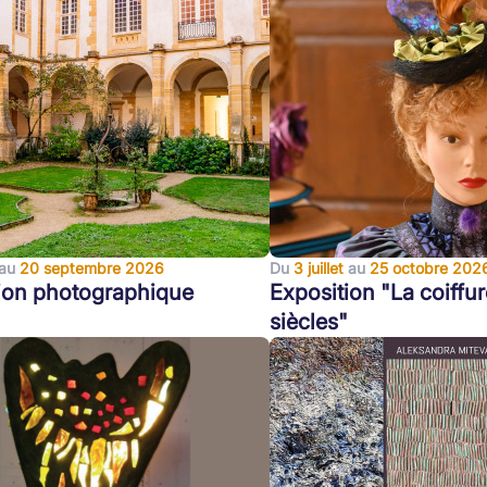
au
20 septembre 2026
Du
3 juillet
au
25 octobre 202
ion photographique
Exposition "La coiffur
siècles"