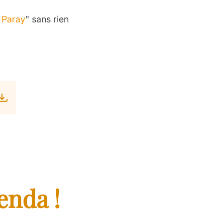
à Paray
" sans rien
enda !