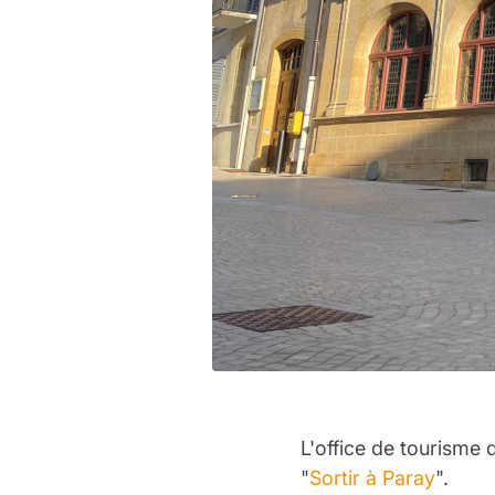
L'office de tourisme
"
Sortir à Paray
".