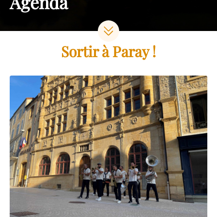
Agenda
Sortir à Paray !