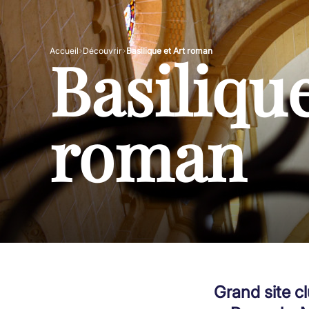
Basilique
Accueil
Découvrir
Basilique et Art roman
roman
Grand site c