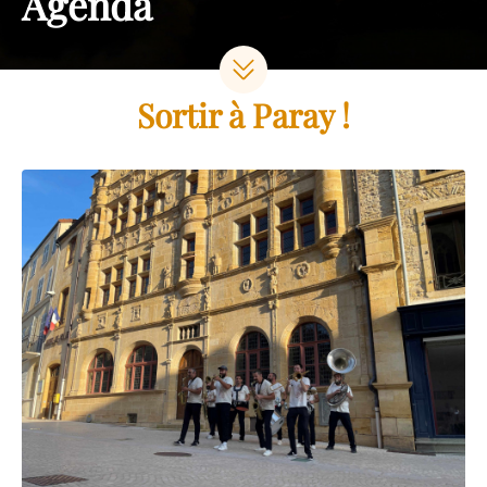
Agenda
Sortir à Paray !