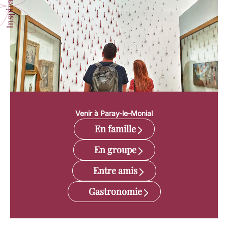
Inspirations
Venir à Paray-le-Monial
En famille
En groupe
Entre amis
Gastronomie