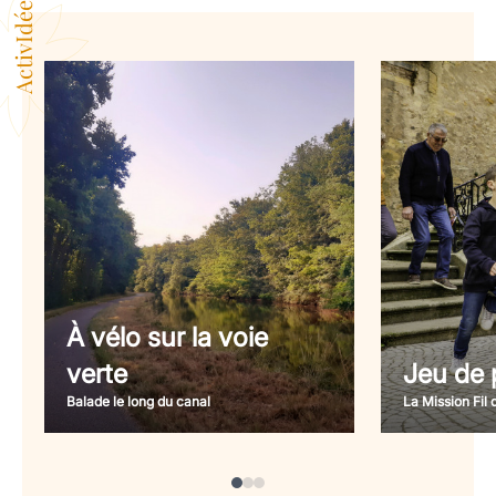
ActivIdées
À vélo sur la voie
verte
Jeu de p
Balade le long du canal
La Mission Fil 