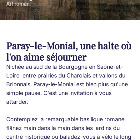
Art roman
Musée du Hiéron
Gastronomie
Cité mosaïque
Canal du Centre
Voie verte
Musique en patrimoine
Paray-le-Monial, une halte où
l'on aime séjourner
Nichée au sud de la Bourgogne en Saône-et-
Loire, entre prairies du Charolais et vallons du
Brionnais, Paray-le-Monial est bien plus qu'une
simple pause. C'est une invitation à vous
attarder.
Contemplez la remarquable basilique romane,
flânez main dans la main dans les jardins du
centre historique ou baladez-vous à vélo le long