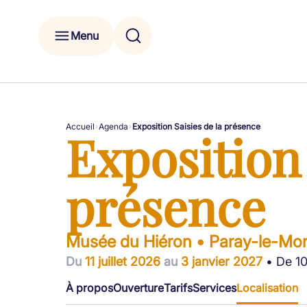
Menu
Accueil
Agenda
Exposition Saisies de la présence
Exposition 
présence
Musée du Hiéron • Paray-le-Mon
Du
11 juillet 2026
au
3 janvier 2027
• De 10
À propos
Ouverture
Tarifs
Services
Localisation