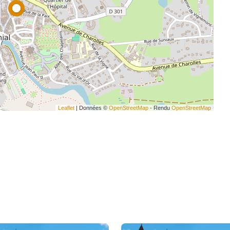
Leaflet
| Données ©
OpenStreetMap
- Rendu
OpenStreetMap