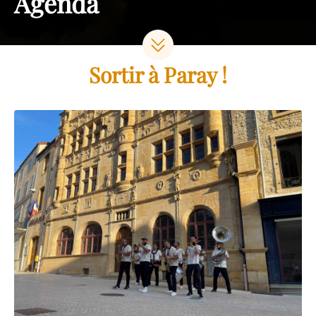
Agenda
Sortir à Paray !