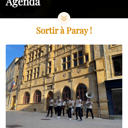
Agenda
Sortir à Paray !