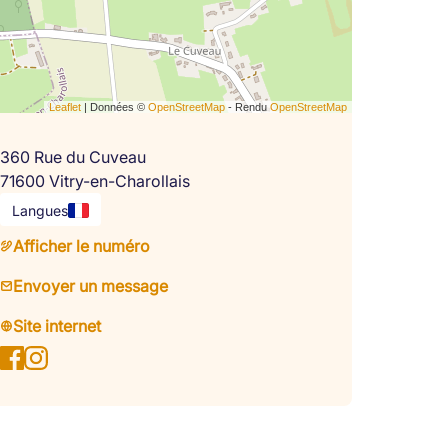
Leaflet
| Données ©
OpenStreetMap
- Rendu
OpenStreetMap
360 Rue du Cuveau
71600 Vitry-en-Charollais
Langues
Afficher le numéro
Envoyer un message
Site internet