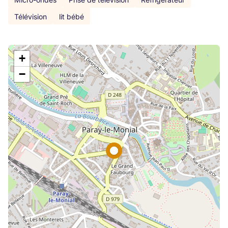
Télévision
lit bébé
+
−