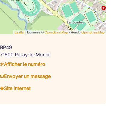
Leaflet
| Données ©
OpenStreetMap
- Rendu
OpenStreetMap
BP49
71600 Paray-le-Monial
Afficher le numéro
Envoyer un message
Site internet