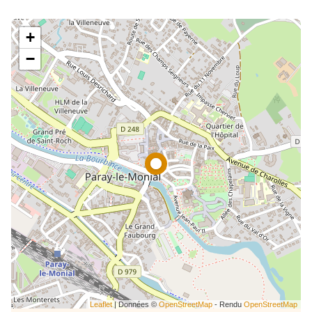
+
−
Leaflet
| Données ©
OpenStreetMap
- Rendu
OpenStreetMap