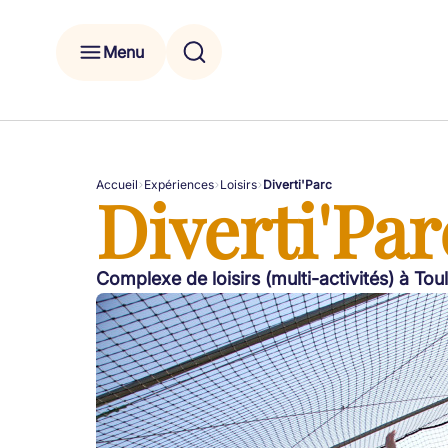
Menu
Accueil
Expériences
Loisirs
Diverti'Parc
Diverti'Par
Complexe de loisirs (multi-activités) à To