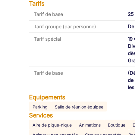
Tarifs
Tarif de base
25 
Tarif groupe (par personne)
De 
Tarif spécial
19 
Div
dès
Gra
Tarif de base
(Dé
de 
les
Equipements
Parking
Salle de réunion équipée
Services
Aire de pique-nique
Animations
Boutique
E
Animaux non acceptés
Groupes acceptés
Par