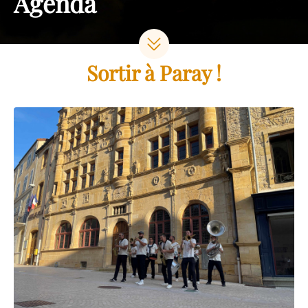
Agenda
Sortir à Paray !